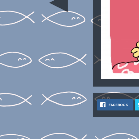
◄
FACEBOOK