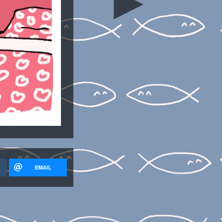
►
EMAIL