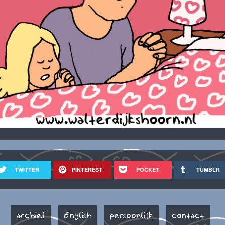
TWITTER
PINTEREST
POCKET
TUMBLR
archief
English
persoonlijk
contact