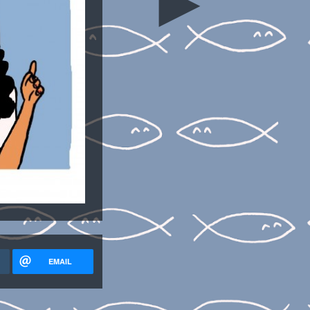
►
EMAIL