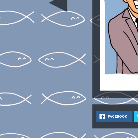
◄
FACEBOOK