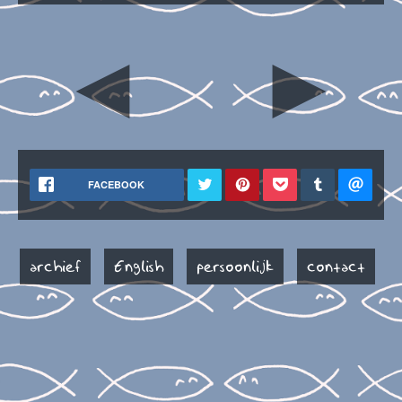
◄
►
FACEBOOK
archief
English
persoonlijk
contact