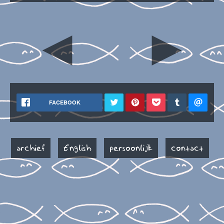
◄
►
FACEBOOK
archief
English
persoonlijk
contact