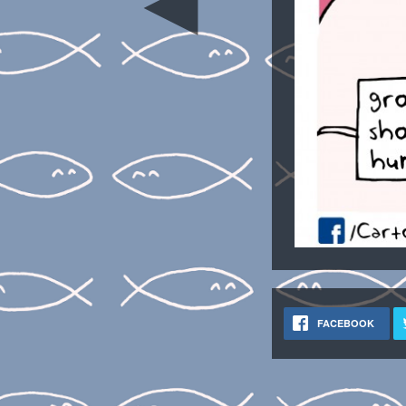
◄
FACEBOOK