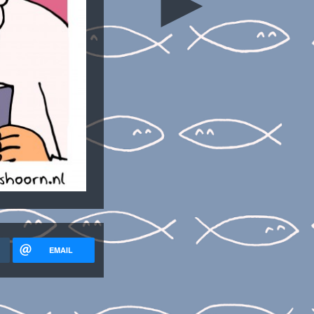
►
EMAIL