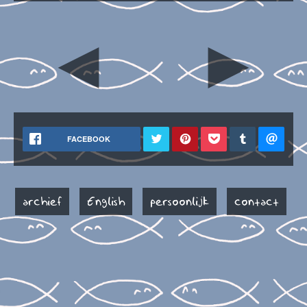
◄
►
FACEBOOK
archief
English
persoonlijk
contact