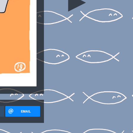
►
EMAIL