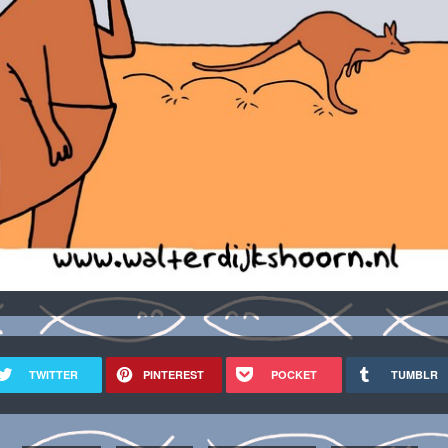
TWITTER
PINTEREST
POCKET
TUMBLR