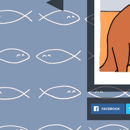
◄
FACEBOOK