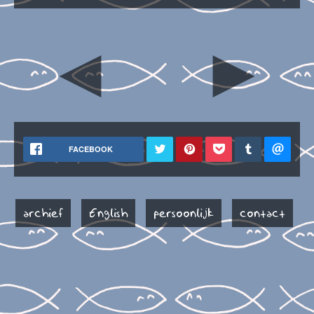
◄
►
FACEBOOK
archief
English
persoonlijk
contact