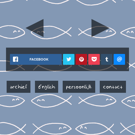
◄
►
FACEBOOK
archief
English
persoonlijk
contact