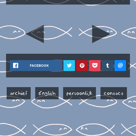
◄
►
FACEBOOK
archief
English
persoonlijk
contact