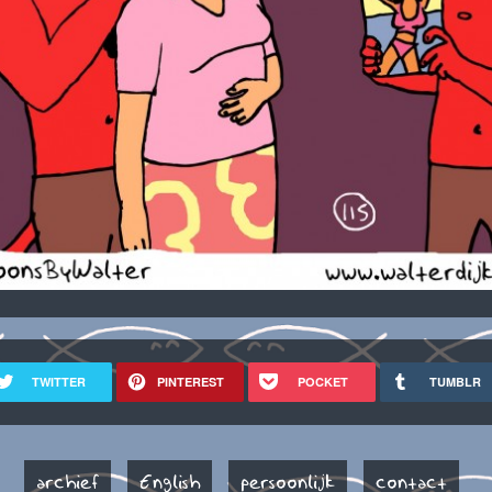
TWITTER
PINTEREST
POCKET
TUMBLR
archief
English
persoonlijk
contact