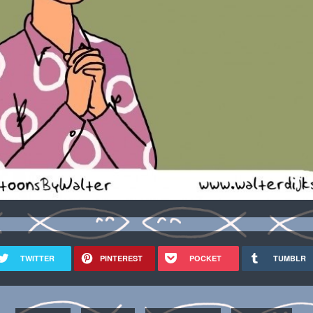
TWITTER
PINTEREST
POCKET
TUMBLR