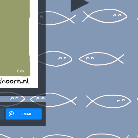
►
EMAIL