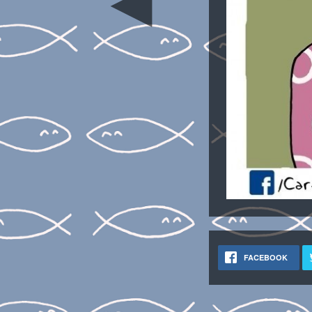
◄
FACEBOOK