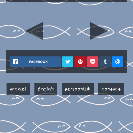
◄
►
FACEBOOK
archief
English
persoonlijk
contact