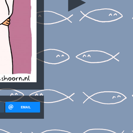
►
EMAIL