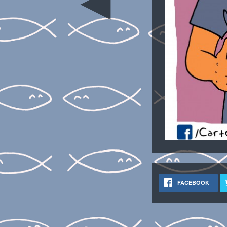
◄
FACEBOOK