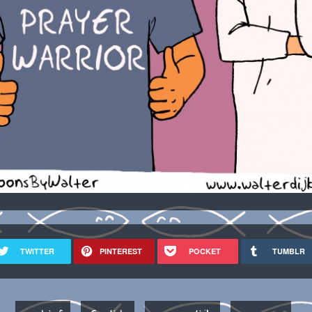
TWITTER
PINTEREST
POCKET
TUMBLR