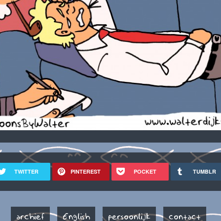
TWITTER
PINTEREST
POCKET
TUMBLR
archief
English
persoonlijk
contact