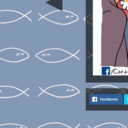
◄
FACEBOOK