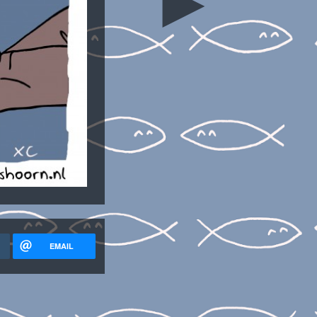
►
EMAIL