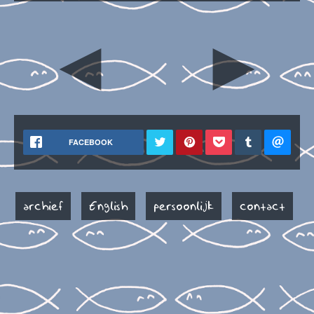
◄
►
FACEBOOK
archief
English
persoonlijk
contact