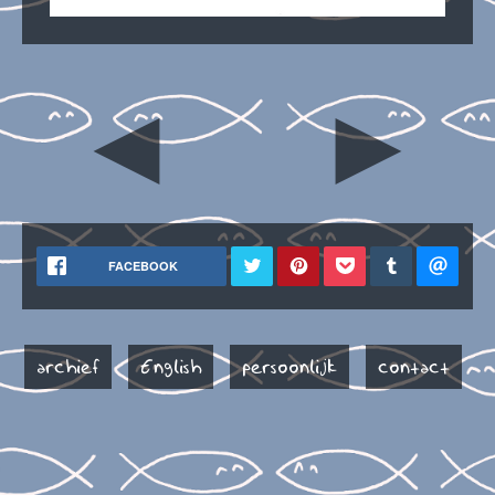
◄
►
FACEBOOK
archief
English
persoonlijk
contact