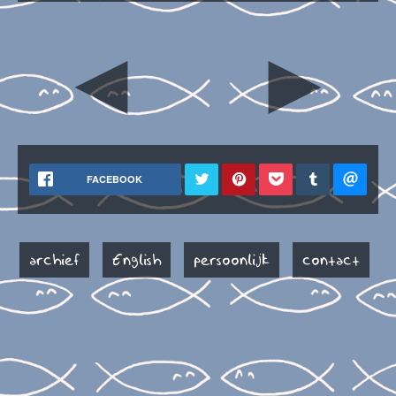
◄
►
FACEBOOK
archief
English
persoonlijk
contact