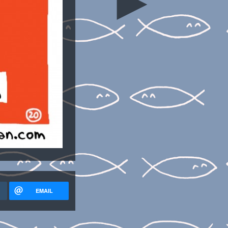
►
EMAIL