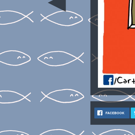
◄
FACEBOOK