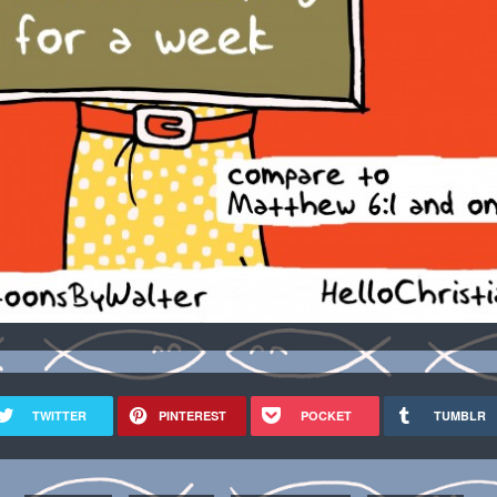
TWITTER
PINTEREST
POCKET
TUMBLR