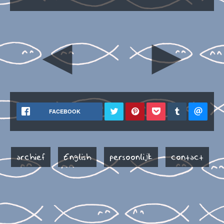
◄
►
FACEBOOK
archief
English
persoonlijk
contact